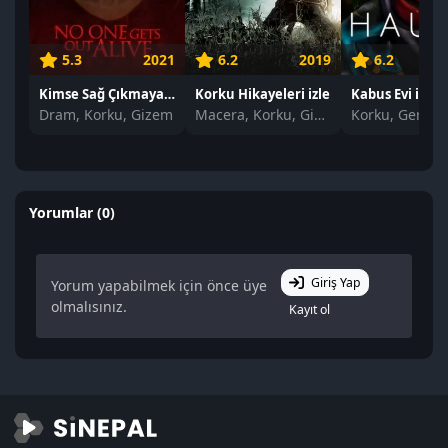
5.3
2021
6.2
2019
6.2
Kimse Sağ Çıkmayacak izle
Korku Hikayeleri izle
Kabus Evi izle
Dram, Korku, Gizem
Macera, Korku, Gizem
Korku, Gerilim
Yorumlar (0)
Giriş Yap
Yorum yapabilmek için önce üye
olmalısınız.
Kayıt ol