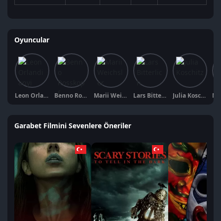
Oyuncular
Leon Orlandianyi
Benno Rosskopf
Marii Weichsler
Lars Bitterlich
Julia Koschitz
Garabet Filmini Sevenlere Öneriler