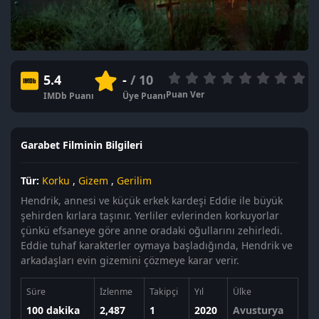
5.4
-
/ 10
Puan Ver
IMDb Puanı
Üye Puanı
Garabet Filminin Bilgileri
Tür:
Korku
,
Gizem
,
Gerilim
Hendrik, annesi ve küçük erkek kardeşi Eddie ile büyük
şehirden kırlara taşınır. Yerliler evlerinden korkuyorlar
çünkü efsaneye göre anne oradaki oğullarını zehirledi.
Eddie tuhaf karakterler oymaya başladığında, Hendrik ve
arkadaşları evin gizemini çözmeye karar verir.
Süre
İzlenme
Takipçi
Yıl
Ülke
100 dakika
2,487
1
2020
Avusturya