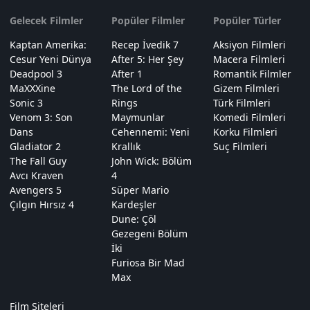
Gelecek Filmler
Popüler Filmler
Popüler Türler
Kaptan Amerika:
Recep İvedik 7
Aksiyon Filmleri
Cesur Yeni Dünya
After 5: Her Şey
Macera Filmleri
Deadpool 3
After 1
Romantik Filmler
MaXXXine
The Lord of the
Gizem Filmleri
Sonic 3
Rings
Türk Filmleri
Venom 3: Son
Maymunlar
Komedi Filmleri
Dans
Cehennemi: Yeni
Korku Filmleri
Gladiator 2
Krallık
Suç Filmleri
The Fall Guy
John Wick: Bölüm
Avcı Kraven
4
Avengers 5
Süper Mario
Çılgın Hırsız 4
Kardeşler
Dune: Çöl
Gezegeni Bölüm
İki
Furiosa Bir Mad
Max
Film Siteleri