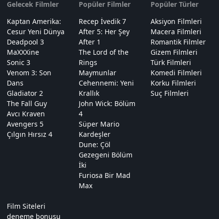
Gelecek Filmler
Popüler Filmler
Popüler Türler
Kaptan Amerika:
Recep İvedik 7
Aksiyon Filmleri
Cesur Yeni Dünya
After 5: Her Şey
Macera Filmleri
Deadpool 3
After 1
Romantik Filmler
MaXXXine
The Lord of the
Gizem Filmleri
Sonic 3
Rings
Türk Filmleri
Venom 3: Son
Maymunlar
Komedi Filmleri
Dans
Cehennemi: Yeni
Korku Filmleri
Gladiator 2
Krallık
Suç Filmleri
The Fall Guy
John Wick: Bölüm
Avcı Kraven
4
Avengers 5
Süper Mario
Çılgın Hırsız 4
Kardeşler
Dune: Çöl
Gezegeni Bölüm
İki
Furiosa Bir Mad
Max
Film Siteleri
deneme bonusu