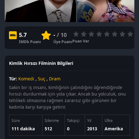
5.7
-
/ 10
Puan Ver
IMDb Puanı
Üye Puanı
Kimlik Hırsızı Filminin Bilgileri
Tür:
Komedi
,
Suç
,
Dram
Sakin bir iş insanı, kimliğinin çalındığını öğrendiğinde
hırsızı durdurmak için yola çıkar. Ancak bu yolculuk, onu
tehlikeli olmasına rağmen zararsız gibi görünen bir
kadınla karşı karşıya getirir.
Süre
İzlenme
Takipçi
Yıl
Ülke
111 dakika
512
0
2013
Amerika