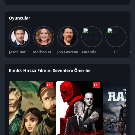
Oyuncular
Jason Bateman
Melissa McCarthy
Jon Favreau
Amanda Peet
T.I.
Kimlik Hırsızı Filmini Sevenlere Öneriler