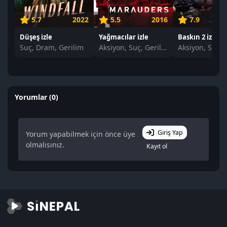
5.7
2022
5.5
2016
7.9
Düşeş izle
Yağmacılar izle
Baskın 2 izle
Suç, Dram, Gerilim
Aksiyon, Suç, Gerilim
Yorumlar (0)
Giriş Yap
Yorum yapabilmek için önce üye
olmalısınız.
Kayıt ol