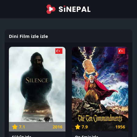
Dini Film izle izle
7.1
2016
7.9
1956