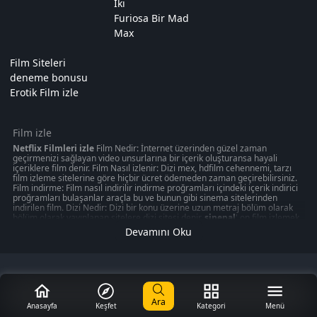
İki
Furiosa Bir Mad
Max
Film Siteleri
deneme bonusu
Erotik Film izle
Film izle
Netflix Filmleri izle
Film Nedir: İnternet üzerinden güzel zaman
geçirmenizi sağlayan video unsurlarına bir içerik oluşturansa hayali
içeriklere film denir. Film Nasıl izlenir: Dizi mex, hdfilm cehennemi, tarzı
film izleme sitelerine göre hiçbir ücret ödemeden zaman geçirebilirsiniz.
Film indirme: Film nasıl indirilir indirme proğramları içindeki içerik indirici
proğramları bulaşanlar araçla bu ve bunun gibi sinema sitelerinden
indirilen film. Dizi Nedir: Dizi bir konu üzerine uzun metraj bölüm olarak
bölüm olarak yayınlanan sitelere dizi sitesi denir.
sinepal
' on film izlemek
50 kategoride " türkçeyle ilgili olabilecek 1080p kalitede aksiyon, macera
Devamını Oku
oyunu izmek can verebilir. Akşam gibi ziyaretinizi nasıl değerlendirdiğinizi
veya en iyi zamanınızı ücretsiz izleme sitelerinden değerlendirdiğiniz
düşünün amacınız sinepal gibi ücretsiz
Film izle
me sitelerinden en
romantik veya en mutlu anınızı aksiyon, macera, romantik, korku bir çok
değerlendirmede düşünmeniz gerekli olması gereken mobil kontrolz,
iphone hayalinizi merak ediyor musunuz? keyfi seyredebilirsiniz.
Ara
Anasayfa
Keşfet
Kategori
Menü
Sinema, modern toplumun ayrılmaz bir parçası haline gelmiş inanılmaz bir
dünyadır. Sinemanın vazgeçilmez bir yaşam partneri haline geldiği