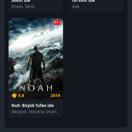
Sükût izle
On Emir izle
Dram, Tarih
Aile
5.8
2014
Nuh: Büyük Tufan izle
Aksiyon, Macera, Dram