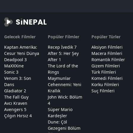
Gelecek Filmler
Popüler Filmler
Popüler Türler
Kaptan Amerika:
Recep İvedik 7
Aksiyon Filmleri
Cesur Yeni Dünya
After 5: Her Şey
Macera Filmleri
Deadpool 3
After 1
Romantik Filmler
MaXXXine
The Lord of the
Gizem Filmleri
Sonic 3
Rings
Türk Filmleri
Venom 3: Son
Maymunlar
Komedi Filmleri
Dans
Cehennemi: Yeni
Korku Filmleri
Gladiator 2
Krallık
Suç Filmleri
The Fall Guy
John Wick: Bölüm
Avcı Kraven
4
Avengers 5
Süper Mario
Çılgın Hırsız 4
Kardeşler
Dune: Çöl
Gezegeni Bölüm