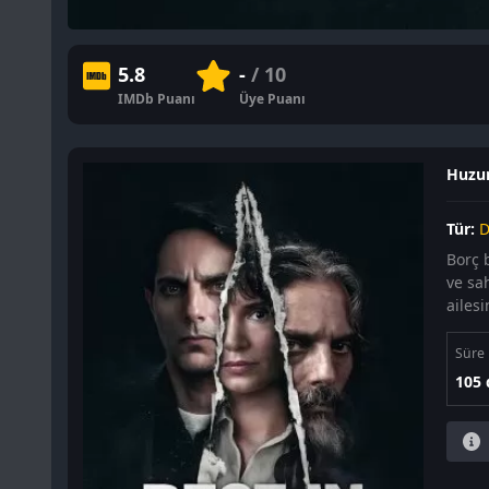
5.8
-
/ 10
IMDb Puanı
Üye Puanı
Huzur
Tür:
D
Borç 
ve sah
ailes
Süre
105 