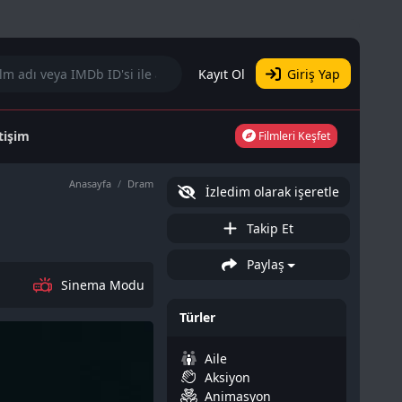
Kayıt Ol
Giriş Yap
etişim
Filmleri Keşfet
Anasayfa
Dram
İzledim olarak işeretle
Takip Et
Paylaş
Sinema Modu
Türler
Aile
Aksiyon
Animasyon