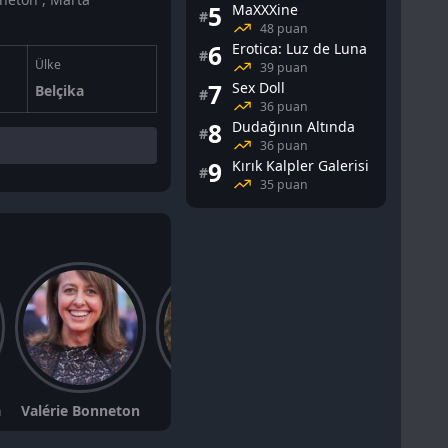
5
MaXXXine
#
48 puan
6
Erotica: Luz de Luna
#
Ülke
39 puan
7
Sex Doll
Belçika
#
36 puan
8
Dudağının Altında
#
36 puan
9
Kırık Kalpler Galerisi
#
35 puan
a
Valérie Bonneton
Bruno Lochet
Jérôme Commandeur