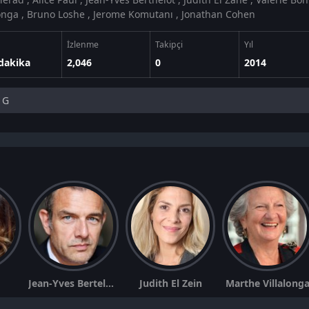
longa , Bruno Loshe , Jerome Komutanı , Jonathan Cohen
İzlenme
Takipçi
Yıl
dakika
2,046
0
2014
G
Jean-Yves Berteloot
Judith El Zein
Marthe Villalong