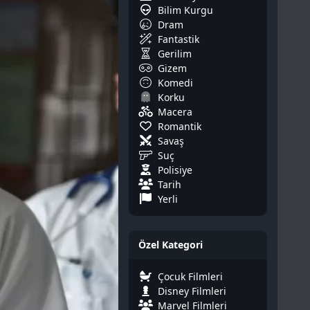
Bilim Kurgu
Dram
Fantastik
Gerilim
Gizem
Komedi
Korku
Macera
Romantik
Savaş
Suç
Polisiye
Tarih
Yerli
Özel Kategori
Çocuk Filmleri
Disney Filmleri
Marvel Filmleri