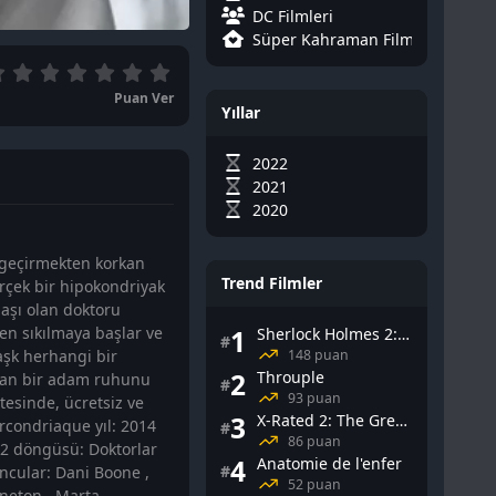
DC Filmleri
Süper Kahraman Filmleri
Puan Ver
Yıllar
2022
2021
2020
 geçirmekten korkan
Trend Filmler
erçek bir hipokondriyak
daşı olan doktoru
den sıkılmaya başlar ve
1
Sherlock Holmes 2: Gölge Oyunları
#
148 puan
aşk herhangi bir
2
Throuple
mayan bir adam ruhunu
#
93 puan
litesinde, ücretsiz ve
3
X-Rated 2: The Greatest Adult Stars of All-Time
ercondriaque yıl: 2014
#
86 puan
22 döngüsü: Doktorlar
4
Anatomie de l'enfer
#
uncular: Dani Boone ,
52 puan
nneton , Marta