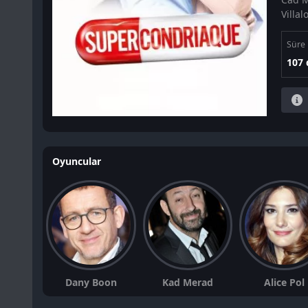
Villa
Süre
107 
Oyuncular
Dany Boon
Kad Merad
Alice Pol