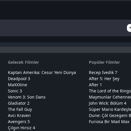
Gelecek Filmler
Popüler Filmler
Kaptan Amerika: Cesur Yeni Dünya
Recep İvedik 7
Deadpool 3
After 5: Her Şey
MaXXXine
After 1
Sonic 3
The Lord of the Rings
Venom 3: Son Dans
Maymunlar Cehennemi
Gladiator 2
John Wick: Bölüm 4
The Fall Guy
Süper Mario Kardeşl
Avcı Kraven
Dune: Çöl Gezegeni B
Avengers 5
Furiosa Bir Mad Max
Çılgın Hırsız 4