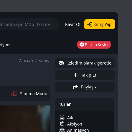
Kayıt Ol
Giriş Yap
etişim
Filmleri Keşfet
Anasayfa
Komedi
İzledim olarak işeretle
Takip Et
Paylaş
Sinema Modu
Türler
Aile
Aksiyon
Animasyon