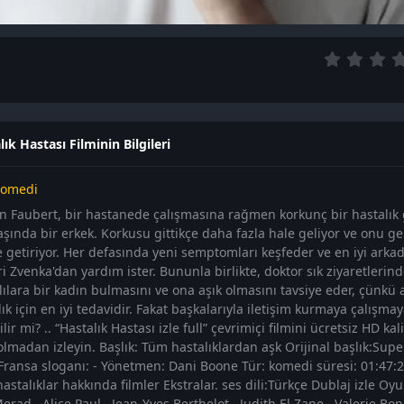
ık Hastası Filminin Bilgileri
omedi
 Faubert, bir hastanede çalışmasına rağmen korkunç bir hastalık
yaşında bir erkek. Korkusu gittikçe daha fazla hale geliyor ve onu g
e getiriyor. Her defasında yeni semptomları keşfeder ve en iyi arka
i Zvenka'dan yardım ister. Bununla birlikte, doktor sık ​​ziyaretlerin
ılara bir kadın bulmasını ve ona aşık olmasını tavsiye eder, çünkü 
lık için en iyi tedavidir. Fakat başkalarıyla iletişim kurmaya çalış
lir mi? .. “Hastalık Hastası izle full” çevrimiçi filmini ücretsiz HD ka
 olmadan izleyin. Başlık: Tüm hastalıklardan aşk Orijinal başlık:Sup
 Fransa sloganı: - Yönetmen: Dani Boone Tür: komedi süresi: 01:47:
astalıklar hakkında filmler Ekstralar. ses dili:Türkçe Dublaj izle Oy
rad , Alice Paul , Jean-Yves Berthelot , Judith El Zane , Valerie Bo