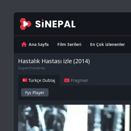
Ana Sayfa
Film Serileri
En Çok izlenenler
Hastalık Hastası izle (2014)
Superchondriac
Türkçe Dublaj
Fragman
Fys Player