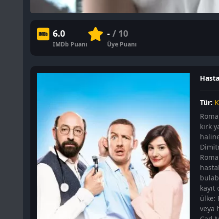
6.0
-
/ 10
IMDb Puanı
Üye Puanı
Hastal
Tür:
K
Roman
kırk 
halin
Dimitr
Romal
hasta
bulabi
kayıt
ülke:
veya h
Cad Me