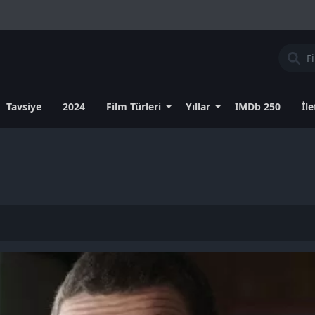
Tavsiye
2024
Film Türleri
Yıllar
IMDb 250
İl