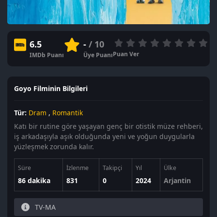
6.5
-
/ 10
Puan Ver
IMDb Puanı
Üye Puanı
Goyo Filminin Bilgileri
Tür:
Dram
,
Romantik
Katı bir rutine göre yaşayan genç bir otistik müze rehberi,
iş arkadaşıyla aşık olduğunda yeni ve yoğun duygularla
yüzleşmek zorunda kalır.
Süre
İzlenme
Takipçi
Yıl
Ülke
86 dakika
831
0
2024
Arjantin
TV-MA