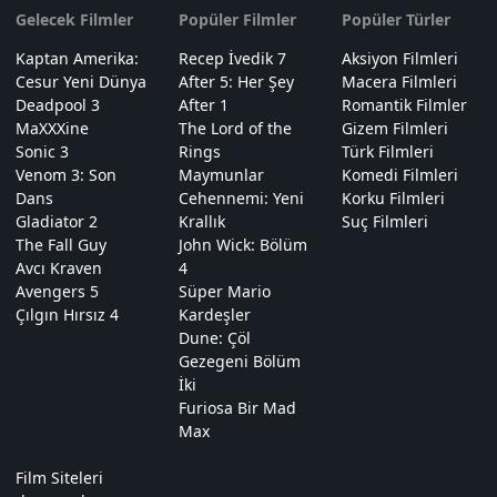
Gelecek Filmler
Popüler Filmler
Popüler Türler
Kaptan Amerika:
Recep İvedik 7
Aksiyon Filmleri
Cesur Yeni Dünya
After 5: Her Şey
Macera Filmleri
Deadpool 3
After 1
Romantik Filmler
MaXXXine
The Lord of the
Gizem Filmleri
Sonic 3
Rings
Türk Filmleri
Venom 3: Son
Maymunlar
Komedi Filmleri
Dans
Cehennemi: Yeni
Korku Filmleri
Gladiator 2
Krallık
Suç Filmleri
The Fall Guy
John Wick: Bölüm
Avcı Kraven
4
Avengers 5
Süper Mario
Çılgın Hırsız 4
Kardeşler
Dune: Çöl
Gezegeni Bölüm
İki
Furiosa Bir Mad
Max
Film Siteleri