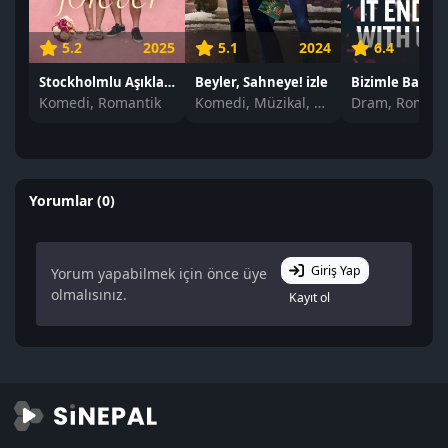
5.2
2025
5.1
2024
6.4
Stockholmlu Aşıklar izle
Beyler, Sahneye! izle
Komedi, Romantik
Komedi, Müzikal, Romantik
Dram, Romant
Yorumlar (0)
Giriş Yap
Yorum yapabilmek için önce üye
olmalısınız.
Kayıt ol