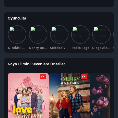
Oyuncular
Nicolás Furtado
Nancy Dupláa
Soledad Villamil
Pablo Rago
Diego Alonso
Goyo Filmini Sevenlere Öneriler