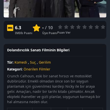
6.3
-
/ 10
Puan Ver
IMDb Puanı
Üye Puanı
Dolandırıcılık Sanatı Filminin Bilgileri
Tür:
Komedi
,
Suç
,
Gerilim
Kategori:
Önerilen Filmler
Crunch Calhoun, eski bir sanat hırsızı ve motosiklet
dublörüdür. Emekli olmadan önce son bir soygun
planlamak için güvenilmez kardeşi Nicky ile bir araya
gelir. Amaçları, nadir bir tarihi kitabı çalmaktır. Ancak
ekipteki ihanetler ve gizli planlar, soygunun karmaşık bir
hal almasına neden olur.