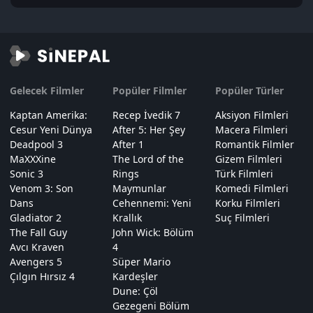
Gelecek Filmler
Popüler Filmler
Popüler Türler
Kaptan Amerika:
Recep İvedik 7
Aksiyon Filmleri
Cesur Yeni Dünya
After 5: Her Şey
Macera Filmleri
Deadpool 3
After 1
Romantik Filmler
MaXXXine
The Lord of the
Gizem Filmleri
Sonic 3
Rings
Türk Filmleri
Venom 3: Son
Maymunlar
Komedi Filmleri
Dans
Cehennemi: Yeni
Korku Filmleri
Gladiator 2
Krallık
Suç Filmleri
The Fall Guy
John Wick: Bölüm
Avcı Kraven
4
Avengers 5
Süper Mario
Çılgın Hırsız 4
Kardeşler
Dune: Çöl
Gezegeni Bölüm