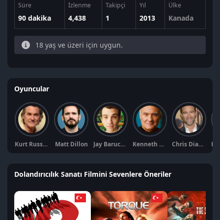
Süre
İzlenme
Takipçi
Yıl
Ülke
90 dakika
4,438
1
2013
Kanada
18 yaş ve üzeri için uygun.
Oyuncular
Kurt Russell
Matt Dillon
Jay Baruchel
Kenneth Welsh
Chris Diamantopoulos
Dolandırıcılık Sanatı Filmini Sevenlere Öneriler