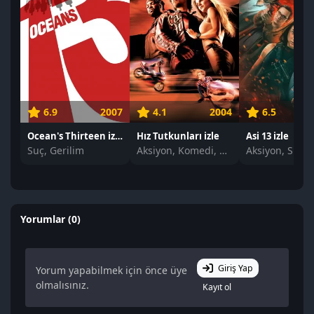
6.9
2007
4.1
2004
6.5
Ocean's Thirteen izle
Hız Tutkunları izle
Asi 13 izle
Suç, Gerilim
Aksiyon, Komedi, Suç
Yorumlar (0)
Giriş Yap
Yorum yapabilmek için önce üye
olmalısınız.
Kayıt ol