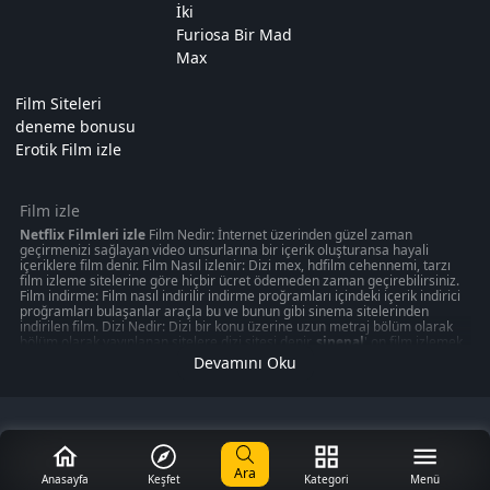
İki
Furiosa Bir Mad
Max
Film Siteleri
deneme bonusu
Erotik Film izle
Film izle
Netflix Filmleri izle
Film Nedir: İnternet üzerinden güzel zaman
geçirmenizi sağlayan video unsurlarına bir içerik oluşturansa hayali
içeriklere film denir. Film Nasıl izlenir: Dizi mex, hdfilm cehennemi, tarzı
film izleme sitelerine göre hiçbir ücret ödemeden zaman geçirebilirsiniz.
Film indirme: Film nasıl indirilir indirme proğramları içindeki içerik indirici
proğramları bulaşanlar araçla bu ve bunun gibi sinema sitelerinden
indirilen film. Dizi Nedir: Dizi bir konu üzerine uzun metraj bölüm olarak
bölüm olarak yayınlanan sitelere dizi sitesi denir.
sinepal
' on film izlemek
50 kategoride " türkçeyle ilgili olabilecek 1080p kalitede aksiyon, macera
Devamını Oku
oyunu izmek can verebilir. Akşam gibi ziyaretinizi nasıl değerlendirdiğinizi
veya en iyi zamanınızı ücretsiz izleme sitelerinden değerlendirdiğiniz
düşünün amacınız sinepal gibi ücretsiz
Film izle
me sitelerinden en
romantik veya en mutlu anınızı aksiyon, macera, romantik, korku bir çok
değerlendirmede düşünmeniz gerekli olması gereken mobil kontrolz,
iphone hayalinizi merak ediyor musunuz? keyfi seyredebilirsiniz.
Ara
Sinema, modern toplumun ayrılmaz bir parçası haline gelmiş inanılmaz bir
Anasayfa
Keşfet
Kategori
Menü