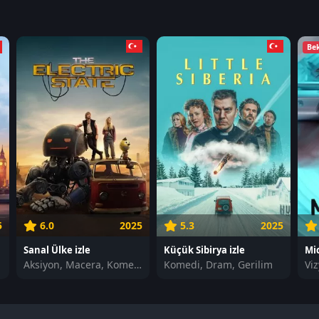
Be
5
6.0
2025
5.3
2025
Sanal Ülke izle
Küçük Sibirya izle
Mic
Aksiyon, Macera, Komedi
Komedi, Dram, Gerilim
Vi