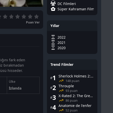
DC Filmleri
Süper Kahraman Filmleri
Puan Ver
Yıllar
2022
2021
2020
ığını fark eden
Trend Filmler
e iz bırakmadan
üsü hisseder.
1
Sherlock Holmes 2: Gölge Oyunları
#
148 puan
Ülke
2
Throuple
#
İzlanda
93 puan
3
X-Rated 2: The Greatest Adult Stars of All-Time
#
86 puan
4
Anatomie de l'enfer
#
52 puan