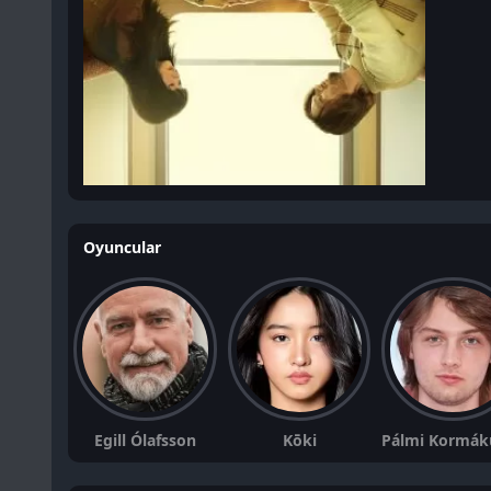
Oyuncular
Egill Ólafsson
Kōki