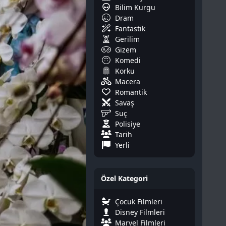
Bilim Kurgu
Dram
Fantastik
Gerilim
Gizem
Komedi
Korku
Macera
Romantik
Savaş
Suç
Polisiye
Tarih
Yerli
Özel Kategori
Çocuk Filmleri
Disney Filmleri
Marvel Filmleri