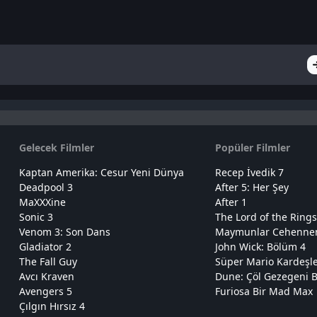
Gelecek Filmler
Popüler Filmler
Kaptan Amerika: Cesur Yeni Dünya
Recep İvedik 7
Deadpool 3
After 5: Her Şey
MaXXXine
After 1
Sonic 3
The Lord of the Rings
Venom 3: Son Dans
Maymunlar Cehennemi
Gladiator 2
John Wick: Bölüm 4
The Fall Guy
Süper Mario Kardeşl
Avcı Kraven
Dune: Çöl Gezegeni B
Avengers 5
Furiosa Bir Mad Max
Çılgın Hırsız 4