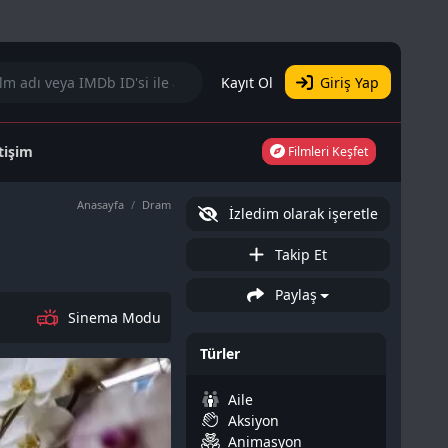
Kayıt Ol
Giriş Yap
etişim
Filmleri Keşfet
Anasayfa
Dram
İzledim olarak işeretle
Takip Et
Paylaş
Sinema Modu
Türler
Aile
Aksiyon
Animasyon