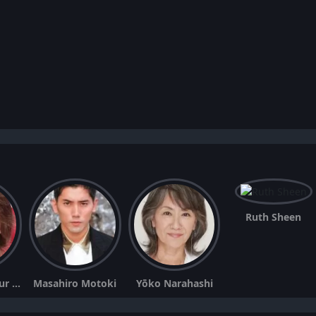
Ruth Sheen
Pálmi Kormákur Baltasarsson
Masahiro Motoki
Yōko Narahashi