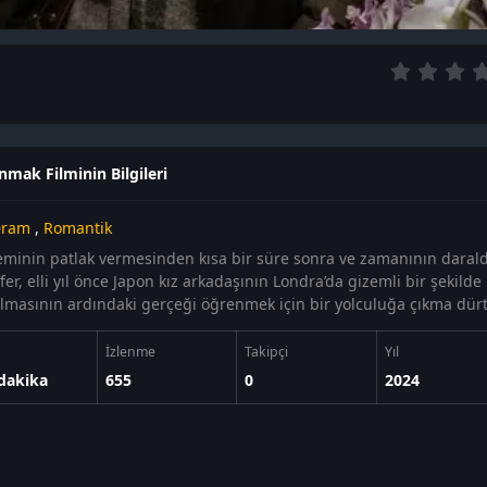
mak Filminin Bilgileri
ram
,
Romantik
minin patlak vermesinden kısa bir süre sonra ve zamanının darald
fer, elli yıl önce Japon kız arkadaşının Londra’da gizemli bir şekild
lmasının ardındaki gerçeği öğrenmek için bir yolculuğa çıkma dürt
İzlenme
Takipçi
Yıl
dakika
655
0
2024