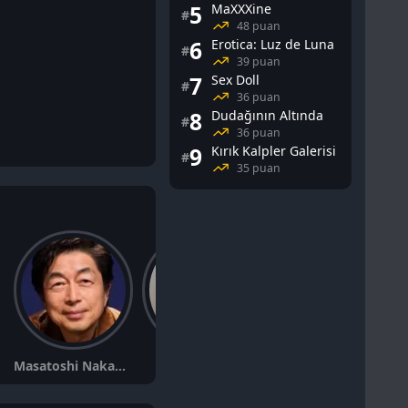
5
MaXXXine
#
48 puan
6
Erotica: Luz de Luna
#
39 puan
7
Sex Doll
#
36 puan
8
Dudağının Altında
#
36 puan
9
Kırık Kalpler Galerisi
#
35 puan
Masatoshi Nakamura
Meg Kubota
María Ellingsen