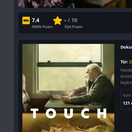
7.4
-
/ 10
IMDb Puanı
Üye Puanı
Dokun
Tür:
D
Pande
Kristo
kaybo
Süre
121 