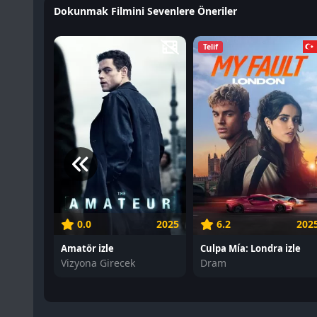
Dokunmak Filmini Sevenlere Öneriler
Telif
0.0
2025
6.2
202
Amatör izle
Culpa Mía: Londra izle
Vizyona Girecek
Dram