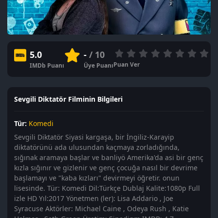
5.0
-
/ 10
Puan Ver
IMDb Puanı
Üye Puanı
Sevgili Diktatör Filminin Bilgileri
Tür:
Komedi
Sevgili Diktatör Siyasi kargaşa, bir İngiliz-Karayip
diktatörünü ada ulusundan kaçmaya zorladığında,
sığınak aramaya başlar ve banliyö Amerika'da asi bir genç
kızla sığınır ve gizlenir ve genç çocuğa nasıl bir devrime
başlamayı ve "kaba kızları" devirmeyi öğretir. onun
lisesinde. Tür: Komedi Dil:Türkçe Dublaj Kalite:1080p Full
izle HD Yıl:2017 Yönetmen (ler): Lisa Addario , Joe
Syracuse Aktörler: Michael Caine , Odeya Rush , Katie