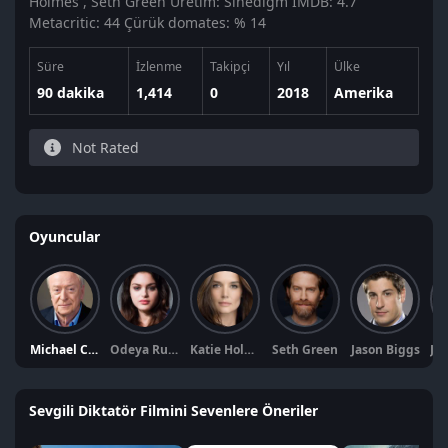
Holmes , Seth Green Üretim: Sinedigm IMDB: 4.7
Metacritic: 44 Çürük domates: % 14
Süre
İzlenme
Takipçi
Yıl
Ülke
90 dakika
1,414
0
2018
Amerika
Not Rated
Oyuncular
Michael Caine
Odeya Rush
Katie Holmes
Seth Green
Jason Biggs
Sevgili Diktatör Filmini Sevenlere Öneriler