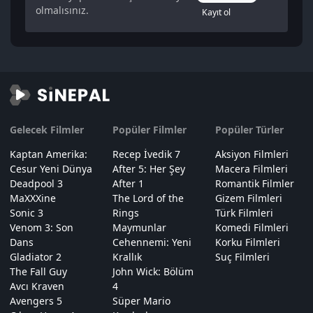
olmalısınız.
Kayıt ol
Gelecek Filmler
Popüler Filmler
Popüler Türler
Kaptan Amerika:
Recep İvedik 7
Aksiyon Filmleri
Cesur Yeni Dünya
After 5: Her Şey
Macera Filmleri
Deadpool 3
After 1
Romantik Filmler
MaXXXine
The Lord of the
Gizem Filmleri
Sonic 3
Rings
Türk Filmleri
Venom 3: Son
Maymunlar
Komedi Filmleri
Dans
Cehennemi: Yeni
Korku Filmleri
Gladiator 2
Krallık
Suç Filmleri
The Fall Guy
John Wick: Bölüm
Avcı Kraven
4
Avengers 5
Süper Mario