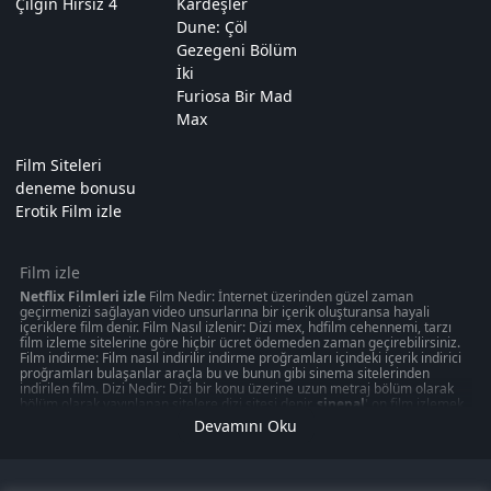
Çılgın Hırsız 4
Kardeşler
Dune: Çöl
Gezegeni Bölüm
İki
Furiosa Bir Mad
Max
Film Siteleri
deneme bonusu
Erotik Film izle
Film izle
Netflix Filmleri izle
Film Nedir: İnternet üzerinden güzel zaman
geçirmenizi sağlayan video unsurlarına bir içerik oluşturansa hayali
içeriklere film denir. Film Nasıl izlenir: Dizi mex, hdfilm cehennemi, tarzı
film izleme sitelerine göre hiçbir ücret ödemeden zaman geçirebilirsiniz.
Film indirme: Film nasıl indirilir indirme proğramları içindeki içerik indirici
proğramları bulaşanlar araçla bu ve bunun gibi sinema sitelerinden
indirilen film. Dizi Nedir: Dizi bir konu üzerine uzun metraj bölüm olarak
bölüm olarak yayınlanan sitelere dizi sitesi denir.
sinepal
' on film izlemek
50 kategoride " türkçeyle ilgili olabilecek 1080p kalitede aksiyon, macera
Devamını Oku
oyunu izmek can verebilir. Akşam gibi ziyaretinizi nasıl değerlendirdiğinizi
veya en iyi zamanınızı ücretsiz izleme sitelerinden değerlendirdiğiniz
düşünün amacınız sinepal gibi ücretsiz
Film izle
me sitelerinden en
romantik veya en mutlu anınızı aksiyon, macera, romantik, korku bir çok