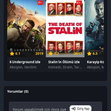
6.1
2019
7.2
2017
6.5
6 Underground izle
Stalin'in Ölümü izle
Aksiyon, Gerilim
Komedi, Dram, Tarih
Yorumlar (0)
Giriş Yap
Yorum yapabilmek için önce üye