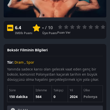
6.4
-
/ 10
Puan Ver
IMDb Puanı
Üye Puanı
Boksör Filminin Bilgileri
Tür:
Dram
,
Spor
Yanında sadece karısı olan gelecek vaat eden genç bir
boksör, komünist Polonya'dan kaçarak tarihin en büyük
dövüşçüsü olma hayalini gerçekleştirmek için yola çıkar.
Süre
İzlenme
Takipçi
Yıl
Ülke
150 dakika
564
0
2024
Polonya