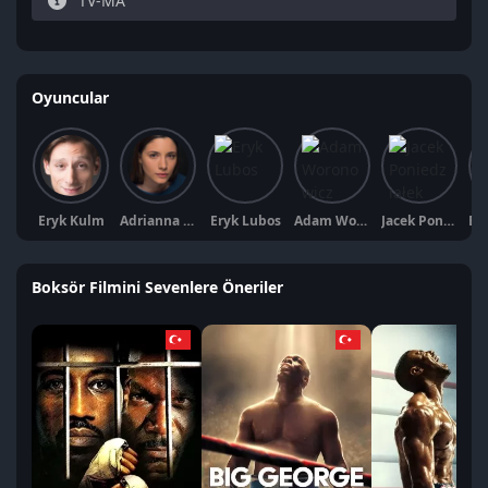
TV-MA
Oyuncular
Eryk Kulm
Adrianna Chlebicka
Eryk Lubos
Adam Woronowicz
Jacek Poniedziałek
Boksör Filmini Sevenlere Öneriler