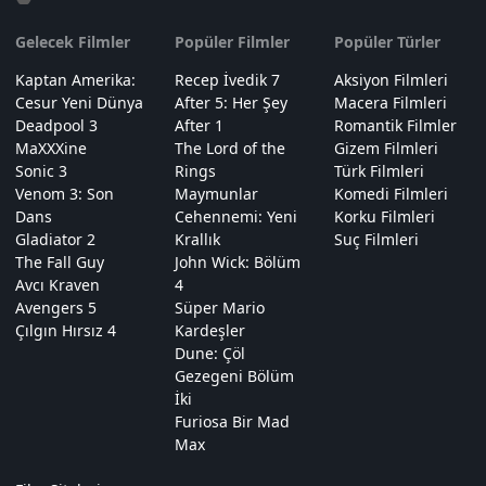
Gelecek Filmler
Popüler Filmler
Popüler Türler
Kaptan Amerika:
Recep İvedik 7
Aksiyon Filmleri
Cesur Yeni Dünya
After 5: Her Şey
Macera Filmleri
Deadpool 3
After 1
Romantik Filmler
MaXXXine
The Lord of the
Gizem Filmleri
Sonic 3
Rings
Türk Filmleri
Venom 3: Son
Maymunlar
Komedi Filmleri
Dans
Cehennemi: Yeni
Korku Filmleri
Gladiator 2
Krallık
Suç Filmleri
The Fall Guy
John Wick: Bölüm
Avcı Kraven
4
Avengers 5
Süper Mario
Çılgın Hırsız 4
Kardeşler
Dune: Çöl
Gezegeni Bölüm
İki
Furiosa Bir Mad
Max