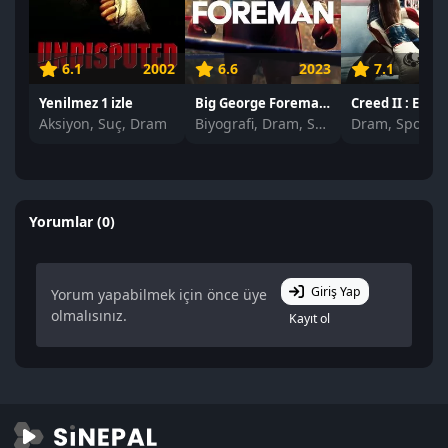
6.1
2002
6.6
2023
7.1
Yenilmez 1 izle
Big George Foreman izle
Aksiyon, Suç, Dram
Biyografi, Dram, Spor
Dram, Spor
Yorumlar (0)
Giriş Yap
Yorum yapabilmek için önce üye
olmalısınız.
Kayıt ol