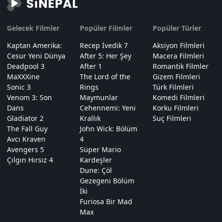
Gelecek Filmler
Popüler Filmler
Popüler Türler
Kaptan Amerika:
Recep İvedik 7
Aksiyon Filmleri
Cesur Yeni Dünya
After 5: Her Şey
Macera Filmleri
Deadpool 3
After 1
Romantik Filmler
MaXXXine
The Lord of the
Gizem Filmleri
Sonic 3
Rings
Türk Filmleri
Venom 3: Son
Maymunlar
Komedi Filmleri
Dans
Cehennemi: Yeni
Korku Filmleri
Gladiator 2
Krallık
Suç Filmleri
The Fall Guy
John Wick: Bölüm
Avcı Kraven
4
Avengers 5
Süper Mario
Çılgın Hırsız 4
Kardeşler
Dune: Çöl
Gezegeni Bölüm
İki
Furiosa Bir Mad
Max