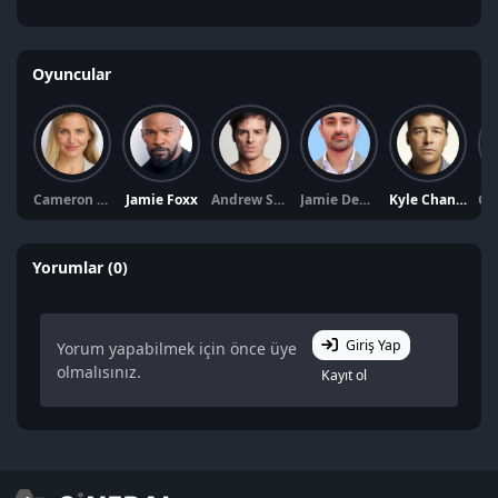
Oyuncular
Cameron Diaz
Jamie Foxx
Andrew Scott
Jamie Demetriou
Kyle Chandler
Yorumlar (0)
Giriş Yap
Yorum yapabilmek için önce üye
olmalısınız.
Kayıt ol