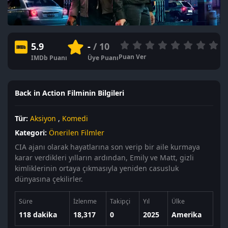
5.9
-
/ 10
Puan Ver
IMDb Puanı
Üye Puanı
Back in Action Filminin Bilgileri
Tür:
Aksiyon
,
Komedi
Kategori:
Önerilen Filmler
CIA ajanı olarak hayatlarına son verip bir aile kurmaya
karar verdikleri yılların ardından, Emily ve Matt, gizli
kimliklerinin ortaya çıkmasıyla yeniden casusluk
dünyasına çekilirler.
Süre
İzlenme
Takipçi
Yıl
Ülke
118 dakika
18,317
0
2025
Amerika