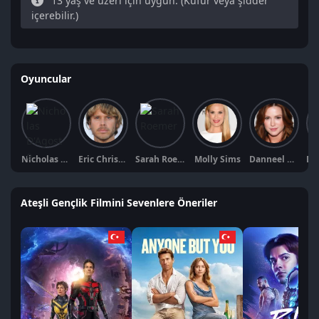
13 yaş ve üzeri için uygun. (Küfür veya şidder
içerebilir.)
Oyuncular
Nicholas D'Agosto
Eric Christian Olsen
Sarah Roemer
Molly Sims
Danneel Ackles
Ateşli Gençlik Filmini Sevenlere Öneriler