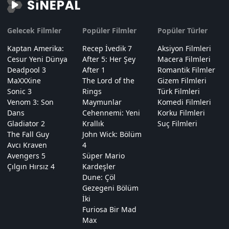
Gelecek Filmler
Popüler Filmler
Popüler Türler
Kaptan Amerika:
Recep İvedik 7
Aksiyon Filmleri
Cesur Yeni Dünya
After 5: Her Şey
Macera Filmleri
Deadpool 3
After 1
Romantik Filmler
MaXXXine
The Lord of the
Gizem Filmleri
Sonic 3
Rings
Türk Filmleri
Venom 3: Son
Maymunlar
Komedi Filmleri
Dans
Cehennemi: Yeni
Korku Filmleri
Gladiator 2
Krallık
Suç Filmleri
The Fall Guy
John Wick: Bölüm
Avcı Kraven
4
Avengers 5
Süper Mario
Çılgın Hırsız 4
Kardeşler
Dune: Çöl
Gezegeni Bölüm
İki
Furiosa Bir Mad
Max