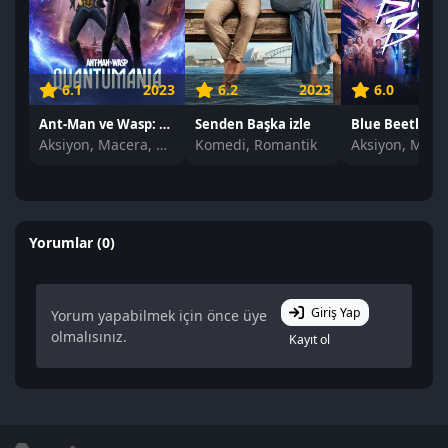
6.1
2023
6.2
2023
6.0
Ant-Man ve Wasp: Quantumania izle
Senden Başka izle
Blue Beetle izl
Aksiyon, Macera, Komedi
Komedi, Romantik
Yorumlar (0)
Giriş Yap
Yorum yapabilmek için önce üye
olmalısınız.
Kayıt ol