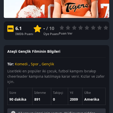
6.1
-
/ 10
Puan Ver
IMDb Puanı
Üye Puanı
Ateşli Gençlik Filminin Bilgileri
Tür:
Komedi
,
Spor
,
Gençlik
Lise'deki en popüler iki çocuk, futbol kampını bırakıp
cheerleader kampına katılmaya karar verir. Kızlar ve zafer
için.
Süre
İzlenme
Takipçi
Yıl
Ülke
90 dakika
891
0
2009
Amerika