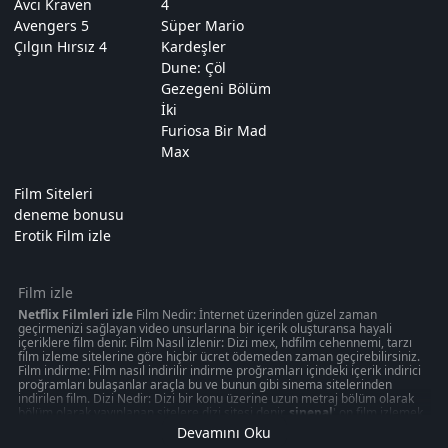
Avcı Kraven
4
Avengers 5
Süper Mario
Çılgın Hırsız 4
Kardeşler
Dune: Çöl
Gezegeni Bölüm
İki
Furiosa Bir Mad
Max
Film Siteleri
deneme bonusu
Erotik Film izle
Film izle
Netflix Filmleri izle
Film Nedir: İnternet üzerinden güzel zaman
geçirmenizi sağlayan video unsurlarına bir içerik oluşturansa hayali
içeriklere film denir. Film Nasıl izlenir: Dizi mex, hdfilm cehennemi, tarzı
film izleme sitelerine göre hiçbir ücret ödemeden zaman geçirebilirsiniz.
Film indirme: Film nasıl indirilir indirme proğramları içindeki içerik indirici
proğramları bulaşanlar araçla bu ve bunun gibi sinema sitelerinden
indirilen film. Dizi Nedir: Dizi bir konu üzerine uzun metraj bölüm olarak
bölüm olarak yayınlanan sitelere dizi sitesi denir.
sinepal
' on film izlemek
50 kategoride " türkçeyle ilgili olabilecek 1080p kalitede aksiyon, macera
Devamını Oku
oyunu izmek can verebilir. Akşam gibi ziyaretinizi nasıl değerlendirdiğinizi