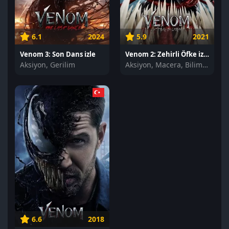
6.1
2024
5.9
2021
Venom 3: Son Dans izle
Venom 2: Zehirli Öfke izle
Aksiyon, Gerilim
Aksiyon, Macera, Bilim Kurgu
6.6
2018