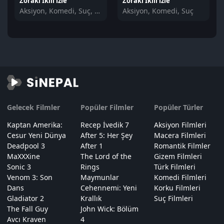
Zoraki İkili izle
Zoraki İkili izle
Aksiyon, Komedi, Suç, Polisiye
Aksiyon, Komedi, Suç
Gelecek Filmler
Popüler Filmler
Popüler Türler
Kaptan Amerika:
Recep İvedik 7
Aksiyon Filmleri
Cesur Yeni Dünya
After 5: Her Şey
Macera Filmleri
Deadpool 3
After 1
Romantik Filmler
MaXXXine
The Lord of the
Gizem Filmleri
Sonic 3
Rings
Türk Filmleri
Venom 3: Son
Maymunlar
Komedi Filmleri
Dans
Cehennemi: Yeni
Korku Filmleri
Gladiator 2
Krallık
Suç Filmleri
The Fall Guy
John Wick: Bölüm
Avcı Kraven
4