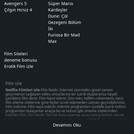
Avengers 5
Süper Mario
Çılgın Hırsız 4
Kardeşler
Dune: Çöl
Gezegeni Bölüm
İki
Furiosa Bir Mad
Max
Film Siteleri
deneme bonusu
Erotik Film izle
Film izle
Netflix Filmleri izle
Film Nedir: İnternet üzerinden güzel zaman
geçirmenizi sağlayan video unsurlarına bir içerik oluşturansa hayali
içeriklere film denir. Film Nasıl izlenir: Dizi mex, hdfilm cehennemi, tarzı
film izleme sitelerine göre hiçbir ücret ödemeden zaman geçirebilirsiniz.
Film indirme: Film nasıl indirilir indirme proğramları içindeki içerik indirici
proğramları bulaşanlar araçla bu ve bunun gibi sinema sitelerinden
indirilen film. Dizi Nedir: Dizi bir konu üzerine uzun metraj bölüm olarak
bölüm olarak yayınlanan sitelere dizi sitesi denir.
sinepal
' on film izlemek
50 kategoride " türkçeyle ilgili olabilecek 1080p kalitede aksiyon, macera
Devamını Oku
oyunu izmek can verebilir. Akşam gibi ziyaretinizi nasıl değerlendirdiğinizi
veya en iyi zamanınızı ücretsiz izleme sitelerinden değerlendirdiğiniz