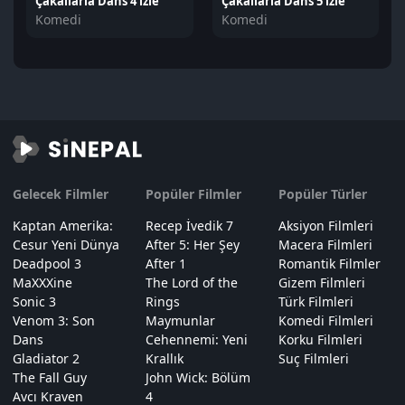
Çakallarla Dans 4 izle
Çakallarla Dans 5 izle
Komedi
Komedi
Gelecek Filmler
Popüler Filmler
Popüler Türler
Kaptan Amerika:
Recep İvedik 7
Aksiyon Filmleri
Cesur Yeni Dünya
After 5: Her Şey
Macera Filmleri
Deadpool 3
After 1
Romantik Filmler
MaXXXine
The Lord of the
Gizem Filmleri
Sonic 3
Rings
Türk Filmleri
Venom 3: Son
Maymunlar
Komedi Filmleri
Dans
Cehennemi: Yeni
Korku Filmleri
Gladiator 2
Krallık
Suç Filmleri
The Fall Guy
John Wick: Bölüm
Avcı Kraven
4