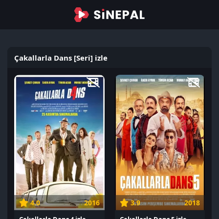
Çakallarla Dans [Seri] izle
4.0
2016
3.9
2018