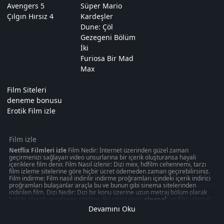
Avengers 5
Süper Mario
Çılgın Hırsız 4
Kardeşler
Dune: Çöl
Gezegeni Bölüm
İki
Furiosa Bir Mad
Max
Film Siteleri
deneme bonusu
Erotik Film izle
Film izle
Netflix Filmleri izle
Film Nedir: İnternet üzerinden güzel zaman
geçirmenizi sağlayan video unsurlarına bir içerik oluşturansa hayali
içeriklere film denir. Film Nasıl izlenir: Dizi mex, hdfilm cehennemi, tarzı
film izleme sitelerine göre hiçbir ücret ödemeden zaman geçirebilirsiniz.
Film indirme: Film nasıl indirilir indirme proğramları içindeki içerik indirici
proğramları bulaşanlar araçla bu ve bunun gibi sinema sitelerinden
indirilen film. Dizi Nedir: Dizi bir konu üzerine uzun metraj bölüm olarak
bölüm olarak yayınlanan sitelere dizi sitesi denir.
sinepal
' on film izlemek
50 kategoride " türkçeyle ilgili olabilecek 1080p kalitede aksiyon, macera
Devamını Oku
oyunu izmek can verebilir. Akşam gibi ziyaretinizi nasıl değerlendirdiğinizi
veya en iyi zamanınızı ücretsiz izleme sitelerinden değerlendirdiğiniz