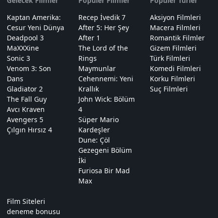
Gelecek Filmler
Popüler Filmler
Popüler Türler
Kaptan Amerika:
Recep İvedik 7
Aksiyon Filmleri
Cesur Yeni Dünya
After 5: Her Şey
Macera Filmleri
Deadpool 3
After 1
Romantik Filmler
MaXXXine
The Lord of the
Gizem Filmleri
Sonic 3
Rings
Türk Filmleri
Venom 3: Son
Maymunlar
Komedi Filmleri
Dans
Cehennemi: Yeni
Korku Filmleri
Gladiator 2
Krallık
Suç Filmleri
The Fall Guy
John Wick: Bölüm
Avcı Kraven
4
Avengers 5
Süper Mario
Çılgın Hırsız 4
Kardeşler
Dune: Çöl
Gezegeni Bölüm
İki
Furiosa Bir Mad
Max
Film Siteleri
deneme bonusu