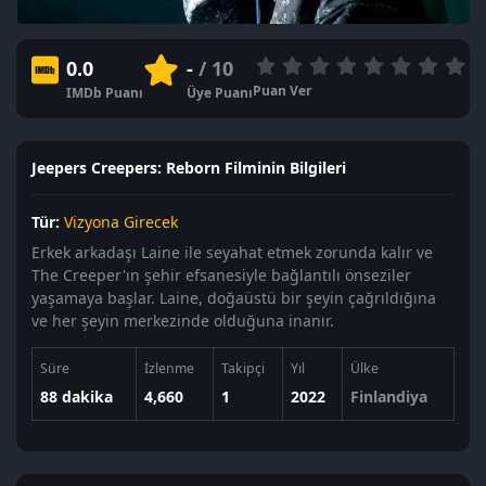
0.0
-
/ 10
Puan Ver
IMDb Puanı
Üye Puanı
Jeepers Creepers: Reborn Filminin Bilgileri
Tür:
Vizyona Girecek
Erkek arkadaşı Laine ile seyahat etmek zorunda kalır ve
The Creeper'ın şehir efsanesiyle bağlantılı önseziler
yaşamaya başlar. Laine, doğaüstü bir şeyin çağrıldığına
ve her şeyin merkezinde olduğuna inanır.
Süre
İzlenme
Takipçi
Yıl
Ülke
88 dakika
4,660
1
2022
Finlandiya