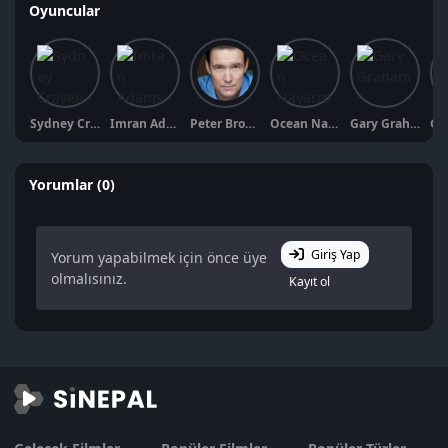
Oyuncular
Sydney Craven
Imran Adams
Peter Brooke
Ocean Navarro
Gary Graham
Yorumlar (0)
Giriş Yap
Yorum yapabilmek için önce üye
olmalısınız.
Kayıt ol