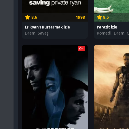
8.6
1998
8.5
Er Ryan'ı Kurtarmak izle
Parazit izle
Dram, Savaş
Komedi, Dram, G