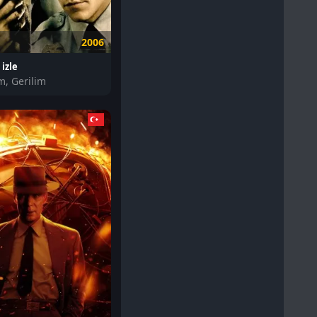
2006
izle
m, Gerilim