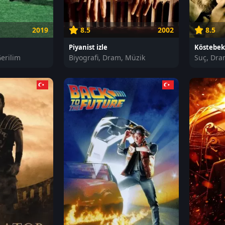
2019
8.5
2002
8.5
Piyanist izle
Köstebek 
erilim
Biyografi, Dram, Müzik
Suç, Dra