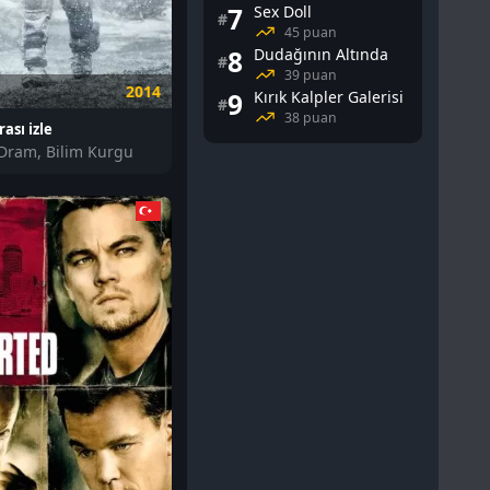
7
Sex Doll
#
45 puan
8
Dudağının Altında
#
39 puan
2014
9
Kırık Kalpler Galerisi
#
38 puan
rası izle
Dram, Bilim Kurgu