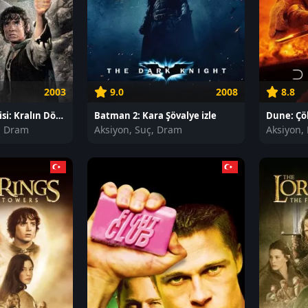
2003
9.0
2008
8.8
Yüzüklerin Efendisi: Kralın Dönüşü izle
Batman 2: Kara Şövalye izle
, Dram
Aksiyon, Suç, Dram
Aksiyon,