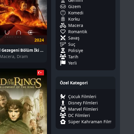
Gerilim
Gizem
Komedi
Korku
Macera
Romantik
Savaş
2024
Suç
Polisiye
Dune: Çöl Gezegeni Bölüm İki izle
 Macera, Dram
Tarih
Yerli
Özel Kategori
Çocuk Filmleri
Disney Filmleri
Marvel Filmleri
DC Filmleri
Süper Kahraman Filmleri