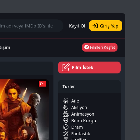
Kayıt Ol
Giriş Yap
etişim
Filmleri Keşfet
Film İstek
Türler
Aile
Aksiyon
Animasyon
Bilim Kurgu
Dram
Fantastik