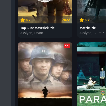
8.7
2022
8.7
Top Gun: Maverick izle
Matrix izle
Aksiyon, Dram
Aksiyon, Bilim K