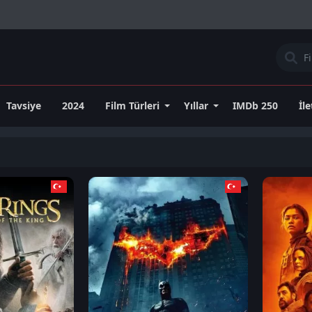
Tavsiye
2024
Film Türleri
Yıllar
IMDb 250
İl