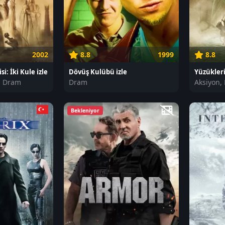
2002
8.8
1999
8.8
i: İki Kule izle
Dövüş Kulübü izle
, Dram
Dram
Aksiyon,
Bekleniyor