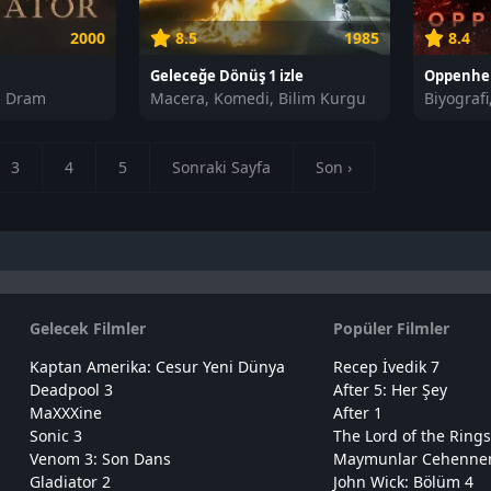
2000
8.5
1985
8.4
Geleceğe Dönüş 1 izle
Oppenhei
, Dram
Macera, Komedi, Bilim Kurgu
Biyografi
3
4
5
Sonraki Sayfa
Son ›
Gelecek Filmler
Popüler Filmler
Kaptan Amerika: Cesur Yeni Dünya
Recep İvedik 7
Deadpool 3
After 5: Her Şey
MaXXXine
After 1
Sonic 3
The Lord of the Rings
Venom 3: Son Dans
Maymunlar Cehennemi
Gladiator 2
John Wick: Bölüm 4