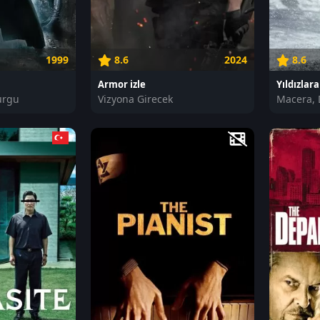
1999
8.6
2024
8.6
Armor izle
Yıldızlara
urgu
Vizyona Girecek
Macera, 