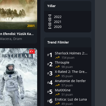
Yıllar
2022
2021
2001
2020
Yüzüklerin Efendisi: Yüzük Kardeşliği izle
 Macera, Dram
Trend Filmler
1
Sherlock Holmes 2: Gölge Oyunları
#
154 puan
2
Throuple
#
98 puan
3
X-Rated 2: The Greatest Adult Stars of All-Time
#
95 puan
4
Anatomie de l'enfer
#
57 puan
5
MaXXXine
#
51 puan
6
Erotica: Luz de Luna
#
49 puan