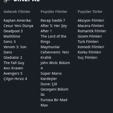
Gelecek Filmler
Popüler Filmler
Popüler Türler
Kaptan Amerika:
Recep İvedik 7
Aksiyon Filmleri
Cesur Yeni Dünya
After 5: Her Şey
Macera Filmleri
Deadpool 3
After 1
Romantik Filmler
MaXXXine
The Lord of the
Gizem Filmleri
Sonic 3
Rings
Türk Filmleri
Venom 3: Son
Maymunlar
Komedi Filmleri
Dans
Cehennemi: Yeni
Korku Filmleri
Gladiator 2
Krallık
Suç Filmleri
The Fall Guy
John Wick: Bölüm
Avcı Kraven
4
Avengers 5
Süper Mario
Çılgın Hırsız 4
Kardeşler
Dune: Çöl
Gezegeni Bölüm
İki
Furiosa Bir Mad
Max