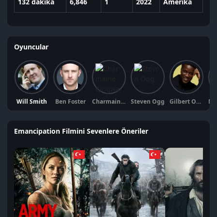
132 dakika
6,846
1
2022
Amerika
Oyuncular
Will Smith
Ben Foster
Charmaine Bingwa
Steven Ogg
Gilbert Owuor
Emancipation Filmini Sevenlere Öneriler