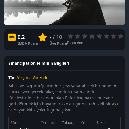
6.2
-
/ 10
Puan Ver
IMDb Puanı
Üye Puanı
Emancipation Filminin Bilgileri
Tür:
Vizyona Girecek
Ailesi ve özgürlüğü için her şeyi yapabilecek bir adamın
sürükleyici gerçek hikayesinden ilham alındı.
Köleleştirilmiş bir adam olan Peter, kaçmak ve ailesine
geri dönmek için hayatını riske attığında, tehlikeli bir aşk
ve dayanıklılık yolculuğuna çıkar.
Süre
İzlenme
Takipçi
Yıl
Ülke