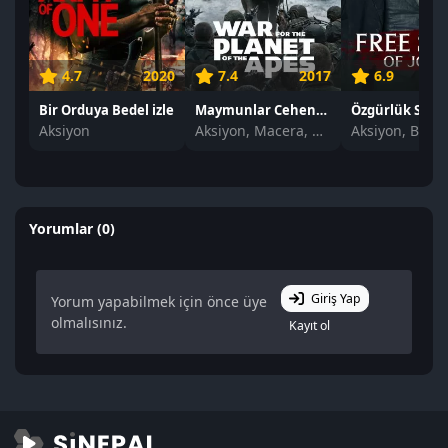
4.7
2020
7.4
2017
6.9
Bir Orduya Bedel izle
Maymunlar Cehennemi: Savaş izle
Aksiyon
Aksiyon, Macera, Dram
Yorumlar (0)
Giriş Yap
Yorum yapabilmek için önce üye
olmalısınız.
Kayıt ol